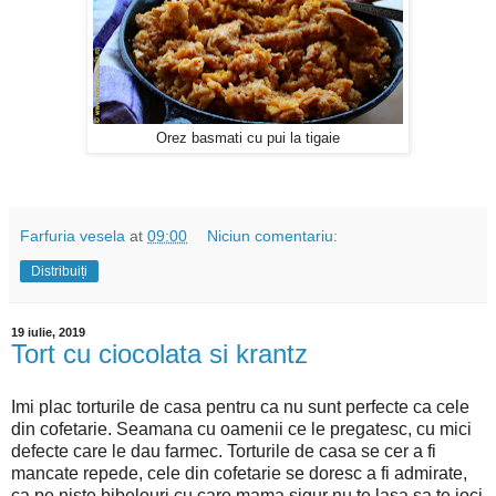
Orez basmati cu pui la tigaie
Farfuria vesela
at
09:00
Niciun comentariu:
Distribuiți
19 iulie, 2019
Tort cu ciocolata si krantz
Imi plac torturile de casa pentru ca nu sunt perfecte ca cele
din cofetarie. Seamana cu oamenii ce le pregatesc, cu mici
defecte care le dau farmec. Torturile de casa se cer a fi
mancate repede, cele din cofetarie se doresc a fi admirate,
ca pe niste bibelouri cu care mama sigur nu te lasa sa te joci