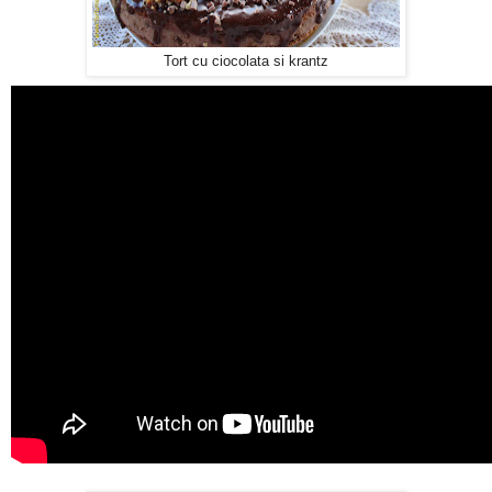
Tort cu ciocolata si krantz