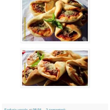
Farfuria vesela
at
08:56
2 comentarii: