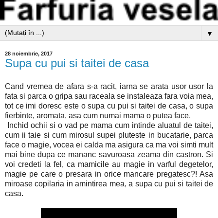
▼
28 noiembrie, 2017
Supa cu pui si taitei de casa
Cand vremea de afara s-a racit, iarna se arata usor usor la
fata si parca o gripa sau raceala se instaleaza fara voia mea,
tot ce imi doresc este o supa cu pui si taitei de casa, o supa
fierbinte, aromata, asa cum numai mama o putea face.
Inchid ochii si o vad pe mama cum intinde aluatul de taitei,
cum ii taie si cum mirosul supei pluteste in bucatarie, parca
face o magie, vocea ei calda ma asigura ca ma voi simti mult
mai bine dupa ce mananc savuroasa zeama din castron. Si
voi credeti la fel, ca mamicile au magie in varful degetelor,
magie pe care o presara in orice mancare pregatesc?! Asa
miroase copilaria in amintirea mea, a supa cu pui si taitei de
casa.