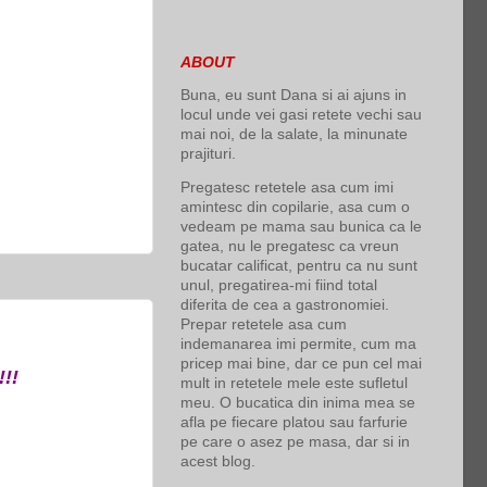
ABOUT
Buna, eu sunt Dana si ai ajuns in
locul unde vei gasi retete vechi sau
mai noi, de la salate, la minunate
prajituri.
Pregatesc retetele asa cum imi
amintesc din copilarie, asa cum o
vedeam pe mama sau bunica ca le
gatea, nu le pregatesc ca vreun
bucatar calificat, pentru ca nu sunt
unul, pregatirea-mi fiind total
diferita de cea a gastronomiei.
Prepar retetele asa cum
indemanarea imi permite, cum ma
pricep mai bine, dar ce pun cel mai
!!!
mult in retetele mele este sufletul
meu. O bucatica din inima mea se
afla pe fiecare platou sau farfurie
pe care o asez pe masa, dar si in
acest blog.