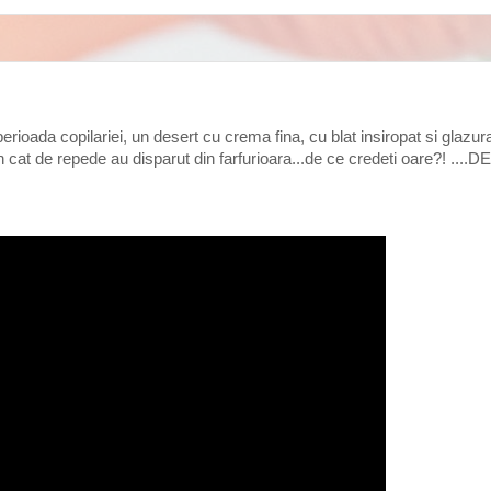
rioada copilariei, un desert cu crema fina, cu blat insiropat si glazura
n cat de repede au disparut din farfurioara...de ce credeti oare?! .