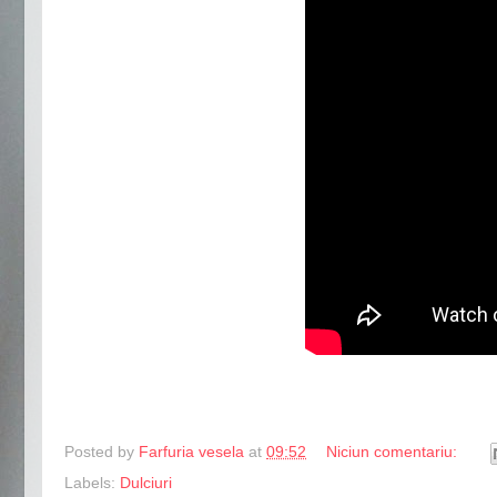
Posted by
Farfuria vesela
at
09:52
Niciun comentariu:
Labels:
Dulciuri