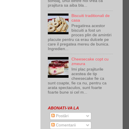
sondaj, unul dintre noi vrea ca
prajitura sa aiba bla...
Biscuiti traditionali de
casa
Pregatirea acestor
biscuiti a fost un
proces plin de amintiri
placute pentru ca erau dulcele pe
care il pregatea mereu de bunica.
Ingredien...
Cheesecake copt cu
zmeura
Imi plac prajiturile
acestea de tip
cheesecake fie ca
sunt coapte, fie ca nu, pentru ca
arata spectaculos, sunt foarte
foarte bune si cel m...
ABONATI-VA LA
Postări
Comentarii