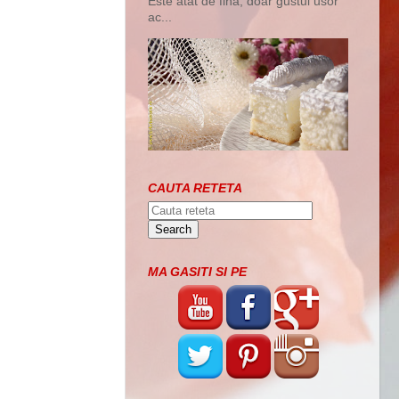
Este atat de fina, doar gustul usor
ac...
CAUTA RETETA
MA GASITI SI PE