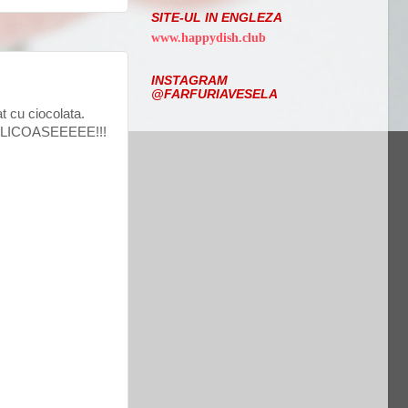
SITE-UL IN ENGLEZA
www.happydish.club
INSTAGRAM
@FARFURIAVESELA
t cu ciocolata.
...DELICOASEEEEE!!!