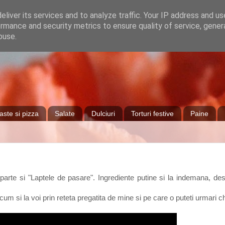
liver its services and to analyze traffic. Your IP address and u
rmance and security metrics to ensure quality of service, gene
buse.
aste si pizza
Salate
Dulciuri
Torturi festive
Paine
parte si "Laptele de pasare". Ingrediente putine si la indemana, de
cum si la voi prin reteta pregatita de mine si pe care o puteti urmari 