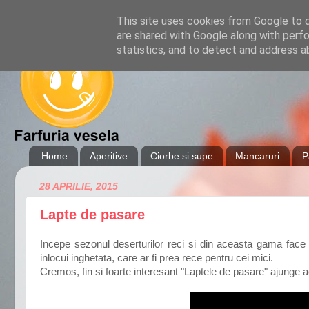
This site uses cookies from Google to de
are shared with Google along with perfo
statistics, and to detect and address a
Home
Aperitive
Ciorbe si supe
Mancaruri
P
28 APRILIE, 2015
Lapte de pasare
Incepe sezonul deserturilor reci si din aceasta gama face 
inlocui inghetata, care ar fi prea rece pentru cei mici.
Cremos, fin si foarte interesant "Laptele de pasare" ajunge a