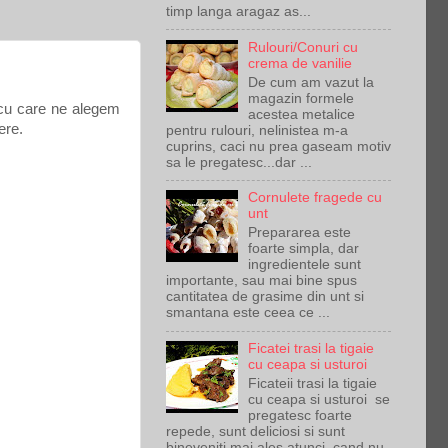
timp langa aragaz as...
Rulouri/Conuri cu
crema de vanilie
De cum am vazut la
magazin formele
a cu care ne alegem
acestea metalice
ere.
pentru rulouri, nelinistea m-a
cuprins, caci nu prea gaseam motiv
sa le pregatesc...dar ...
Cornulete fragede cu
unt
Prepararea este
foarte simpla, dar
ingredientele sunt
importante, sau mai bine spus
cantitatea de grasime din unt si
smantana este ceea ce ...
Ficatei trasi la tigaie
cu ceapa si usturoi
Ficateii trasi la tigaie
cu ceapa si usturoi se
pregatesc foarte
repede, sunt deliciosi si sunt
bineveniti mai ales atunci cand nu