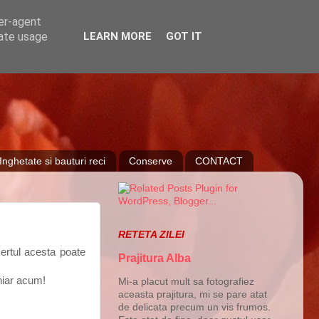
ser-agent
rate usage
LEARN MORE
GOT IT
Inghetate si bauturi reci
Conserve
CONTACT
RETETA ZILEI
sertul acesta poate
Prajitura Alba
chiar acum!
Mi-a placut mult sa fotografiez
aceasta prajitura, mi se pare atat
de delicata precum un vis frumos.