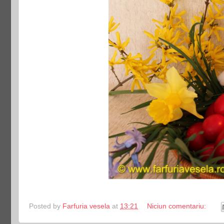
Posted by
Farfuria vesela
at
13:21
Niciun comentariu: