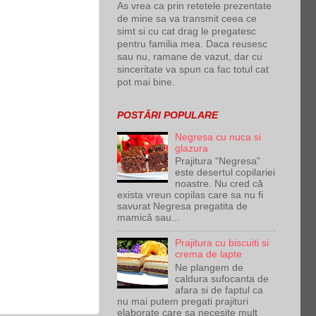
As vrea ca prin retetele prezentate
de mine sa va transmit ceea ce
simt si cu cat drag le pregatesc
pentru familia mea. Daca reusesc
sau nu, ramane de vazut, dar cu
sinceritate va spun ca fac totul cat
pot mai bine.
POSTĂRI POPULARE
Negresa cu nuca si
glazura
Prajitura “Negresa”
este desertul copilariei
noastre. Nu cred că
exista vreun copilas care sa nu fi
savurat Negresa pregatita de
mamică sau...
Prajitura cu biscuiti si
crema de lapte
Ne plangem de
caldura sufocanta de
afara si de faptul ca
nu mai putem pregati prajituri
elaborate care sa necesite mult