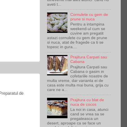
aveti t...
Cornulete cu gem de
prune si nuca
Pentru a intampina
weekend-ul cum se
cuvine am pregatit
astazi cornulete cu gem de prune
si nuca, atat de fragede ca ti se
topesc in gura....
Prajitura Carpati sau
Cabana
Prajitura Carpati sau
Cabana o gasim in
cofetariile noastre de
multa vreme, dar varianta ei de
casa este multa mai buna, grija cu
care ne a...
 Preparatul de
Prajitura cu blat de
nuca de cocos
La noi in casa, atunci
cand se vrea sa se
pregateasca un
desert, aproape ca se face un