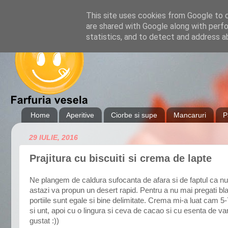
This site uses cookies from Google to de
are shared with Google along with perfo
statistics, and to detect and address a
Home
Aperitive
Ciorbe si supe
Mancaruri
P
29 IULIE, 2016
Prajitura cu biscuiti si crema de lapte
Ne plangem de caldura sufocanta de afara si de faptul ca nu
astazi va propun un desert rapid. Pentru a nu mai pregati blat
portiile sunt egale si bine delimitate. Crema mi-a luat cam 
si unt, apoi cu o lingura si ceva de cacao si cu esenta de van
gustat :))