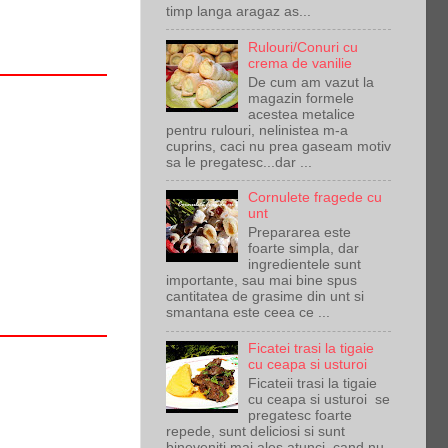
timp langa aragaz as...
Rulouri/Conuri cu
crema de vanilie
De cum am vazut la
magazin formele
acestea metalice
pentru rulouri, nelinistea m-a
cuprins, caci nu prea gaseam motiv
sa le pregatesc...dar ...
Cornulete fragede cu
unt
Prepararea este
foarte simpla, dar
ingredientele sunt
importante, sau mai bine spus
cantitatea de grasime din unt si
smantana este ceea ce ...
Ficatei trasi la tigaie
cu ceapa si usturoi
Ficateii trasi la tigaie
cu ceapa si usturoi se
pregatesc foarte
repede, sunt deliciosi si sunt
bineveniti mai ales atunci cand nu