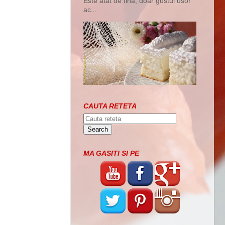
Este atat de fina, doar gustul usor
ac...
CAUTA RETETA
MA GASITI SI PE