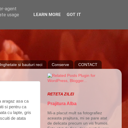
ser-agent
rate usage
LEARN MORE
GOT IT
Inghetate si bauturi reci
Conserve
CONTACT
RETETA ZILEI
ga aragaz asa ca
Prajitura Alba
ti si pentru ca
ta cu lapte, gris
Mi-a placut mult sa fotografiez
scuiti de atata
aceasta prajitura, mi se pare atat
de delicata precum un vis frumos.