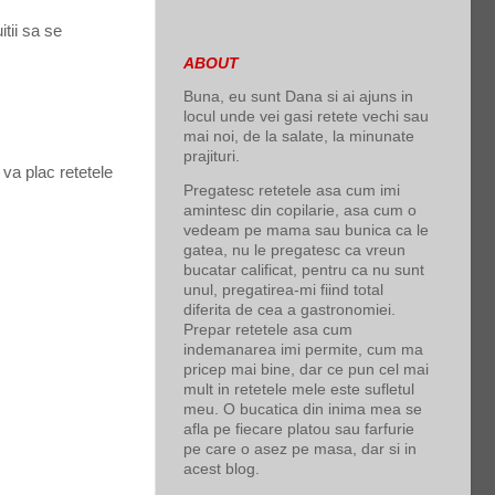
tii sa se
ABOUT
Buna, eu sunt Dana si ai ajuns in
locul unde vei gasi retete vechi sau
mai noi, de la salate, la minunate
prajituri.
 va plac retetele
Pregatesc retetele asa cum imi
amintesc din copilarie, asa cum o
vedeam pe mama sau bunica ca le
gatea, nu le pregatesc ca vreun
bucatar calificat, pentru ca nu sunt
unul, pregatirea-mi fiind total
diferita de cea a gastronomiei.
Prepar retetele asa cum
indemanarea imi permite, cum ma
pricep mai bine, dar ce pun cel mai
mult in retetele mele este sufletul
meu. O bucatica din inima mea se
afla pe fiecare platou sau farfurie
pe care o asez pe masa, dar si in
acest blog.