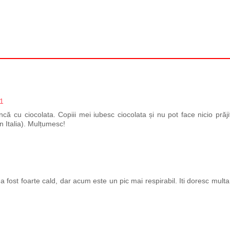
21
ncă cu ciocolata. Copiii mei iubesc ciocolata și nu pot face nicio prăji
n Italia). Mulțumesc!
 a fost foarte cald, dar acum este un pic mai respirabil. Iti doresc multa