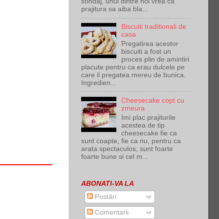
sondaj, unul dintre noi vrea ca
prajitura sa aiba bla...
Biscuiti traditionali de
casa
Pregatirea acestor
biscuiti a fost un
proces plin de amintiri
placute pentru ca erau dulcele pe
care il pregatea mereu de bunica.
Ingredien...
Cheesecake copt cu
zmeura
Imi plac prajiturile
acestea de tip
cheesecake fie ca
sunt coapte, fie ca nu, pentru ca
arata spectaculos, sunt foarte
foarte bune si cel m...
ABONATI-VA LA
Postări
Comentarii