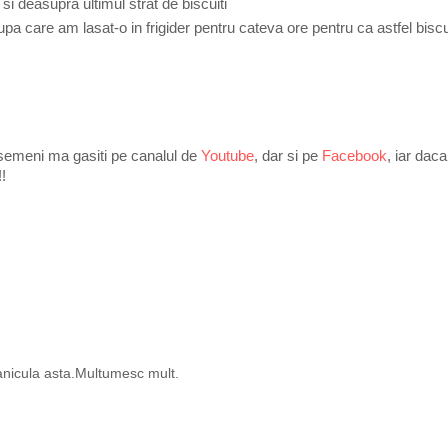
 si deasupra ultimul strat de biscuiti
pa care am lasat-o in frigider pentru cateva ore pentru ca astfel biscui
 asemeni ma gasiti pe
canalul de
Youtube
, dar si pe
Facebook
, iar daca
!!
anicula asta.Multumesc mult.