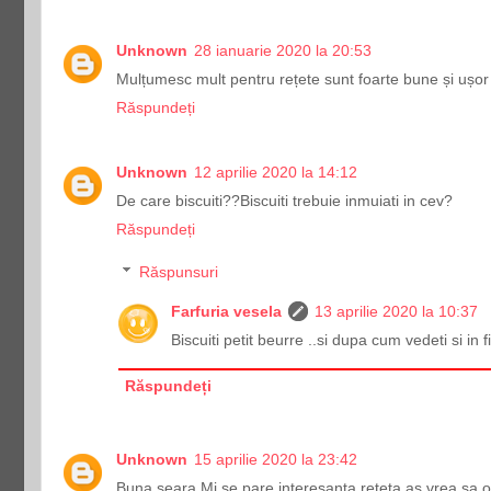
Unknown
28 ianuarie 2020 la 20:53
Mulțumesc mult pentru rețete sunt foarte bune și ușor
Răspundeți
Unknown
12 aprilie 2020 la 14:12
De care biscuiti??Biscuiti trebuie inmuiati in cev?
Răspundeți
Răspunsuri
Farfuria vesela
13 aprilie 2020 la 10:37
Biscuiti petit beurre ..si dupa cum vedeti si in f
Răspundeți
Unknown
15 aprilie 2020 la 23:42
Buna seara.Mi se pare interesanta reteta,as vrea sa o 