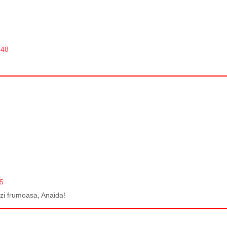
:48
35
o zi frumoasa, Anaida!