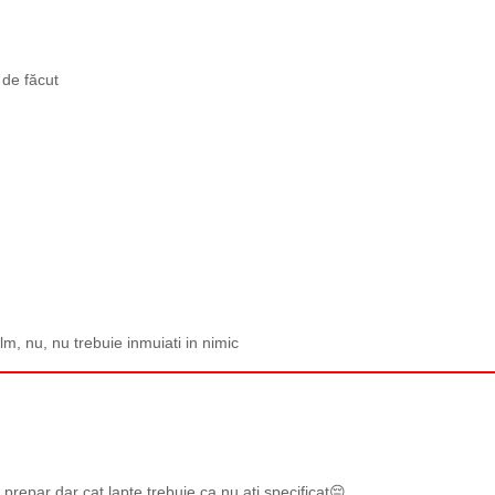
 de făcut
ilm, nu, nu trebuie inmuiati in nimic
prepar dar cat lapte trebuie,ca nu ati specificat😔