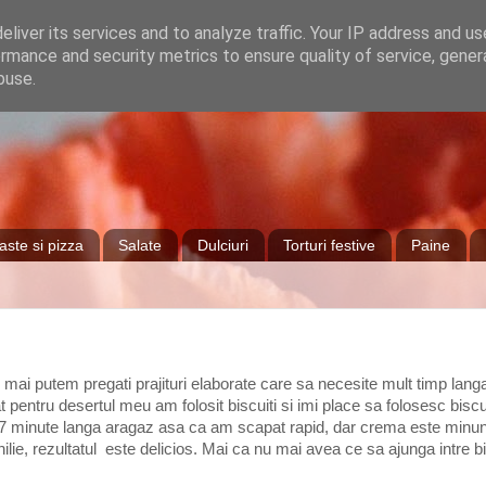
liver its services and to analyze traffic. Your IP address and u
rmance and security metrics to ensure quality of service, gene
buse.
aste si pizza
Salate
Dulciuri
Torturi festive
Paine
 mai putem pregati prajituri elaborate care sa necesite mult timp lan
 pentru desertul meu am folosit biscuiti si imi place sa folosesc biscui
5-7 minute langa aragaz asa ca am scapat rapid, dar crema este minuna
ilie, rezultatul este delicios. Mai ca nu mai avea ce sa ajunga intre bi