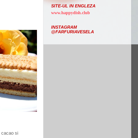
SITE-UL IN ENGLEZA
www.happydish.club
INSTAGRAM
@FARFURIAVESELA
u cacao si