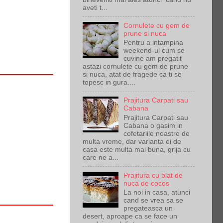
aveti t...
Cornulete cu gem de
prune si nuca
Pentru a intampina
weekend-ul cum se
cuvine am pregatit
astazi cornulete cu gem de prune
si nuca, atat de fragede ca ti se
topesc in gura....
Prajitura Carpati sau
Cabana
Prajitura Carpati sau
Cabana o gasim in
cofetariile noastre de
multa vreme, dar varianta ei de
casa este multa mai buna, grija cu
care ne a...
Prajitura cu blat de
nuca de cocos
La noi in casa, atunci
cand se vrea sa se
pregateasca un
desert, aproape ca se face un