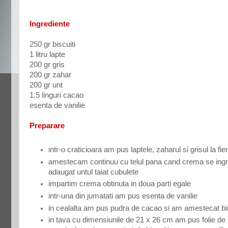
Ingrediente
250 gr biscuiti
1 litru lapte
200 gr gris
200 gr zahar
200 gr unt
1.5 linguri cacao
esenta de vanilie
Preparare
intr-o craticioara am pus laptele, zaharul si grisul la fie
amestecam continuu cu telul pana cand crema se ing
adaugat untul taiat cubulete
impartim crema obtinuta in doua parti egale
intr-una din jumatati am pus esenta de vanilie
in cealalta am pus pudra de cacao si am amestecat bi
in tava cu dimensiunile de 21 x 26 cm am pus folie de