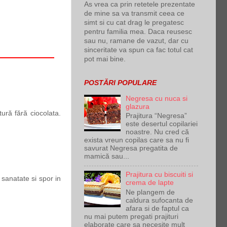
As vrea ca prin retetele prezentate
de mine sa va transmit ceea ce
simt si cu cat drag le pregatesc
pentru familia mea. Daca reusesc
sau nu, ramane de vazut, dar cu
sinceritate va spun ca fac totul cat
pot mai bine.
POSTĂRI POPULARE
Negresa cu nuca si
glazura
tură fără ciocolata.
Prajitura “Negresa”
este desertul copilariei
noastre. Nu cred că
exista vreun copilas care sa nu fi
savurat Negresa pregatita de
mamică sau...
Prajitura cu biscuiti si
 sanatate si spor in
crema de lapte
Ne plangem de
caldura sufocanta de
afara si de faptul ca
nu mai putem pregati prajituri
elaborate care sa necesite mult