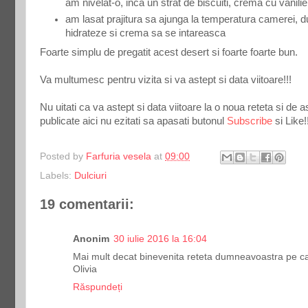
am nivelat-o, inca un strat de biscuiti, crema cu vanilie
am lasat prajitura sa ajunga la temperatura camerei, du
hidrateze si crema sa se intareasca
Foarte simplu de pregatit acest desert si foarte foarte bun.
Va multumesc pentru vizita si va astept si data viitoare!!!
Nu uitati ca va astept si data viitoare la o noua reteta si de
publicate aici nu ezitati sa apasati butonul
Subscribe
si Like
!
Posted by
Farfuria vesela
at
09:00
Labels:
Dulciuri
19 comentarii:
Anonim
30 iulie 2016 la 16:04
Mai mult decat binevenita reteta dumneavoastra pe c
Olivia
Răspundeți