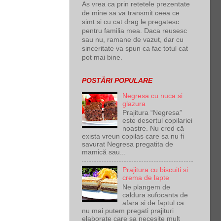
As vrea ca prin retetele prezentate
de mine sa va transmit ceea ce
simt si cu cat drag le pregatesc
pentru familia mea. Daca reusesc
sau nu, ramane de vazut, dar cu
sinceritate va spun ca fac totul cat
pot mai bine.
POSTĂRI POPULARE
Negresa cu nuca si
glazura
Prajitura “Negresa”
este desertul copilariei
noastre. Nu cred că
exista vreun copilas care sa nu fi
savurat Negresa pregatita de
mamică sau...
Prajitura cu biscuiti si
crema de lapte
Ne plangem de
caldura sufocanta de
afara si de faptul ca
nu mai putem pregati prajituri
elaborate care sa necesite mult