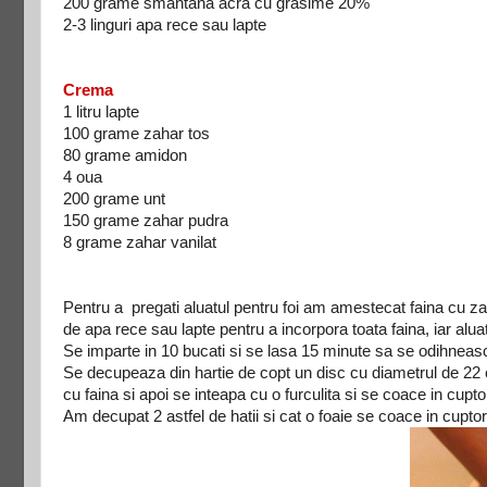
200 grame smantana acra cu grasime 20%
2-3 linguri apa rece sau lapte
Crema
1 litru lapte
100 grame zahar tos
80 grame amidon
4 oua
200 grame unt
150 grame zahar pudra
8 grame zahar vanilat
Pentru a pregati aluatul pentru foi am amestecat faina cu z
de apa rece sau lapte pentru a incorpora toata faina, iar aluat
Se imparte in 10 bucati si se lasa 15 minute sa se odihneas
Se decupeaza din hartie de copt un disc cu diametrul de 22 c
cu faina si apoi se inteapa cu o furculita si se coace in cupt
Am decupat 2 astfel de hatii si cat o foaie se coace in cuptor,