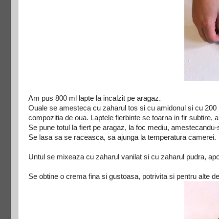
Am pus 800 ml lapte la incalzit pe aragaz.
Ouale se amesteca cu zaharul tos si cu amidonul si cu 200 ml
compozitia de oua. Laptele fierbinte se toarna in fir subtire
Se pune totul la fiert pe aragaz, la foc mediu, amestecandu-
Se lasa sa se raceasca, sa ajunga la temperatura camerei.
Untul se mixeaza cu zaharul vanilat si cu zaharul pudra, apo
Se obtine o crema fina si gustoasa, potrivita si pentru alte de