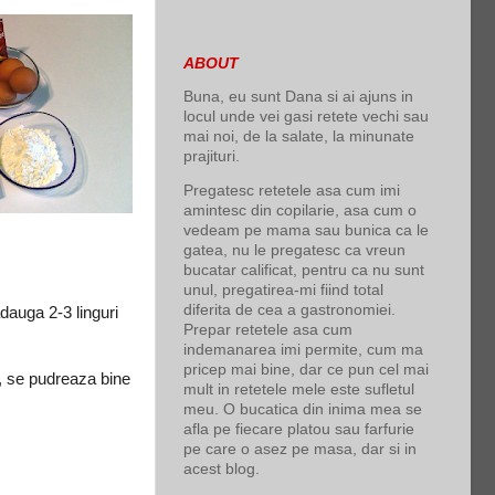
ABOUT
Buna, eu sunt Dana si ai ajuns in
locul unde vei gasi retete vechi sau
mai noi, de la salate, la minunate
prajituri.
Pregatesc retetele asa cum imi
amintesc din copilarie, asa cum o
vedeam pe mama sau bunica ca le
gatea, nu le pregatesc ca vreun
bucatar calificat, pentru ca nu sunt
unul, pregatirea-mi fiind total
diferita de cea a gastronomiei.
dauga 2-3 linguri
Prepar retetele asa cum
indemanarea imi permite, cum ma
pricep mai bine, dar ce pun cel mai
e, se pudreaza bine
mult in retetele mele este sufletul
meu. O bucatica din inima mea se
afla pe fiecare platou sau farfurie
pe care o asez pe masa, dar si in
acest blog.