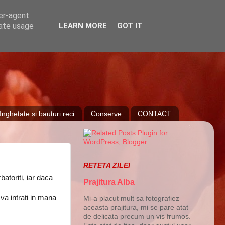
ser-agent
rate usage
LEARN MORE
GOT IT
Inghetate si bauturi reci
Conserve
CONTACT
RETETA ZILEI
atoriti, iar daca
Prajitura Alba
va intrati in mana
Mi-a placut mult sa fotografiez
aceasta prajitura, mi se pare atat
de delicata precum un vis frumos.