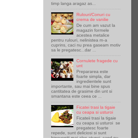
timp langa aragaz as...
Rulouri/Conuri cu
crema de vanilie
De cum am vazut la
magazin formele
acestea metalice
pentru rulouri, nelinistea m-a
cuprins, caci nu prea gaseam motiv
sa le pregatesc...dar ...
Cornulete fragede cu
unt
Prepararea este
foarte simpla, dar
ingredientele sunt
importante, sau mai bine spus
cantitatea de grasime din unt si
smantana este ceea ce ...
Ficatei trasi la tigaie
cu ceapa si usturoi
Ficateii trasi la tigaie
cu ceapa si usturoi se
pregatesc foarte
repede, sunt deliciosi si sunt
bineveniti mai ales atunci cand nu