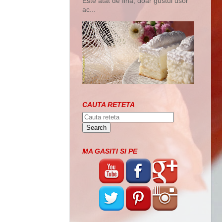
Este atat de fina, doar gustul usor
ac...
CAUTA RETETA
MA GASITI SI PE