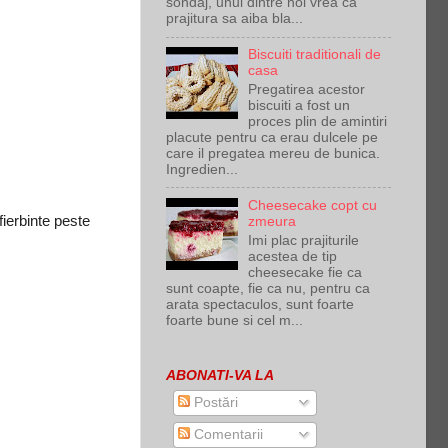
sondaj, unul dintre noi vrea ca
prajitura sa aiba bla...
Biscuiti traditionali de
casa
Pregatirea acestor
biscuiti a fost un
proces plin de amintiri
placute pentru ca erau dulcele pe
care il pregatea mereu de bunica.
Ingredien...
Cheesecake copt cu
ierbinte peste
zmeura
Imi plac prajiturile
acestea de tip
cheesecake fie ca
sunt coapte, fie ca nu, pentru ca
arata spectaculos, sunt foarte
foarte bune si cel m...
ABONATI-VA LA
Postări
Comentarii