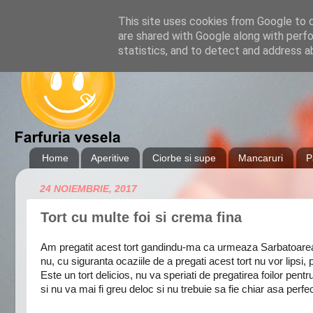
This site uses cookies from Google to de
are shared with Google along with perfo
statistics, and to detect and address a
Home
Aperitive
Ciorbe si supe
Mancaruri
P
24 NOIEMBRIE, 2017
Tort cu multe foi si crema fina
Am pregatit acest tort gandindu-ma ca urmeaza Sarbatoarea Sf
nu, cu siguranta ocaziile de a pregati acest tort nu vor lipsi,
Este un tort delicios, nu va speriati de pregatirea foilor pen
si nu va mai fi greu deloc si nu trebuie sa fie chiar asa perf