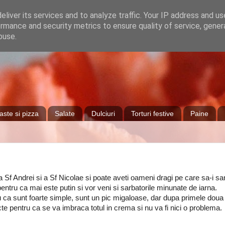
liver its services and to analyze traffic. Your IP address and u
rmance and security metrics to ensure quality of service, gene
buse.
aste si pizza
Salate
Dulciuri
Torturi festive
Paine
 Andrei si a Sf Nicolae si poate aveti oameni dragi pe care sa-i sarb
 pentru ca mai este putin si vor veni si sarbatorile minunate de iarna.
tru ca sunt foarte simple, sunt un pic migaloase, dar dupa primele doua 
ecte pentru ca se va imbraca totul in crema si nu va fi nici o problema.