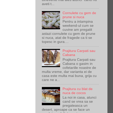
aveti t...
Cornulete cu gem de
prune si nuca
Pentru a intampina
weekend-ul cum se
cuvine am pregatit
astazi cornulete cu gem de prune
si nuca, atat de fragede ca ti se
topesc in gura....
Prajitura Carpati sau
Cabana
Prajitura Carpati sau
Cabana o gasim in
cofetariile noastre de
multa vreme, dar varianta ei de
casa este multa mai buna, grija cu
care ne a...
Prajitura cu blat de
nuca de cocos
La noi in casa, atunci
cand se vrea sa se
pregateasca un
desert, aproape ca se face un