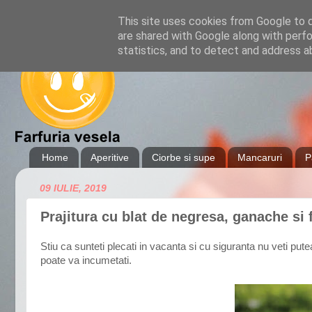
This site uses cookies from Google to de
are shared with Google along with perfo
statistics, and to detect and address a
Home
Aperitive
Ciorbe si supe
Mancaruri
P
09 IULIE, 2019
Prajitura cu blat de negresa, ganache si 
Stiu ca sunteti plecati in vacanta si cu siguranta nu veti pute
poate va incumetati.