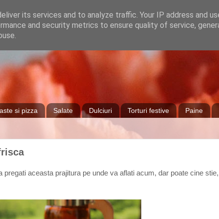
liver its services and to analyze traffic. Your IP address and u
rmance and security metrics to ensure quality of service, gene
buse.
aste si pizza
Salate
Dulciuri
Torturi festive
Paine
frisca
a pregati aceasta prajitura pe unde va aflati acum, dar poate cine stie,