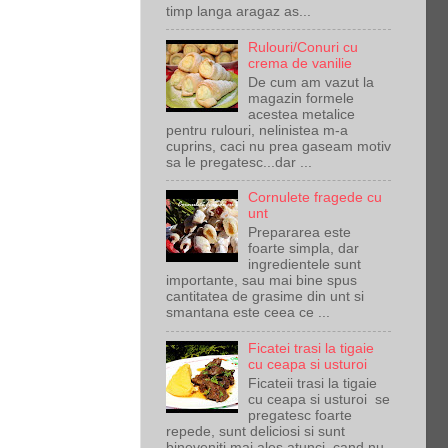
timp langa aragaz as...
Rulouri/Conuri cu
crema de vanilie
De cum am vazut la
magazin formele
acestea metalice
pentru rulouri, nelinistea m-a
cuprins, caci nu prea gaseam motiv
sa le pregatesc...dar ...
Cornulete fragede cu
unt
Prepararea este
foarte simpla, dar
ingredientele sunt
importante, sau mai bine spus
cantitatea de grasime din unt si
smantana este ceea ce ...
Ficatei trasi la tigaie
cu ceapa si usturoi
Ficateii trasi la tigaie
cu ceapa si usturoi se
pregatesc foarte
repede, sunt deliciosi si sunt
bineveniti mai ales atunci cand nu