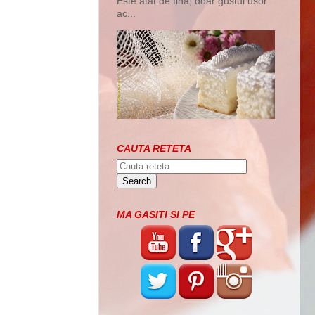
Este atat de fina, doar gustul usor
ac...
CAUTA RETETA
MA GASITI SI PE