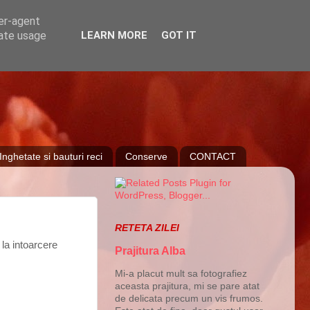
ser-agent
rate usage
LEARN MORE
GOT IT
Inghetate si bauturi reci
Conserve
CONTACT
RETETA ZILEI
 la intoarcere
Prajitura Alba
Mi-a placut mult sa fotografiez
aceasta prajitura, mi se pare atat
de delicata precum un vis frumos.