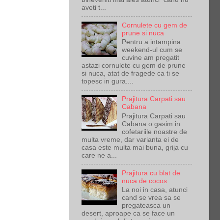
aveti t...
Cornulete cu gem de
prune si nuca
Pentru a intampina
weekend-ul cum se
cuvine am pregatit
astazi cornulete cu gem de prune
si nuca, atat de fragede ca ti se
topesc in gura....
Prajitura Carpati sau
Cabana
Prajitura Carpati sau
Cabana o gasim in
cofetariile noastre de
multa vreme, dar varianta ei de
casa este multa mai buna, grija cu
care ne a...
Prajitura cu blat de
nuca de cocos
La noi in casa, atunci
cand se vrea sa se
pregateasca un
desert, aproape ca se face un