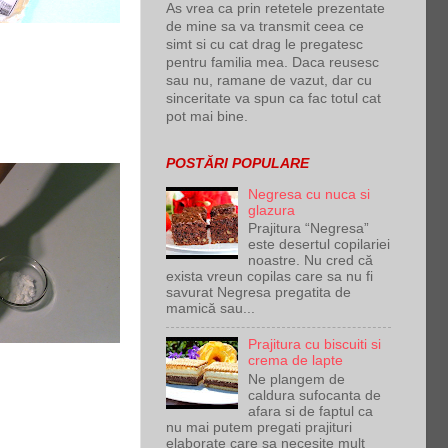
As vrea ca prin retetele prezentate
de mine sa va transmit ceea ce
simt si cu cat drag le pregatesc
pentru familia mea. Daca reusesc
sau nu, ramane de vazut, dar cu
sinceritate va spun ca fac totul cat
pot mai bine.
POSTĂRI POPULARE
Negresa cu nuca si
glazura
Prajitura “Negresa”
este desertul copilariei
noastre. Nu cred că
exista vreun copilas care sa nu fi
savurat Negresa pregatita de
mamică sau...
Prajitura cu biscuiti si
crema de lapte
Ne plangem de
caldura sufocanta de
afara si de faptul ca
nu mai putem pregati prajituri
elaborate care sa necesite mult