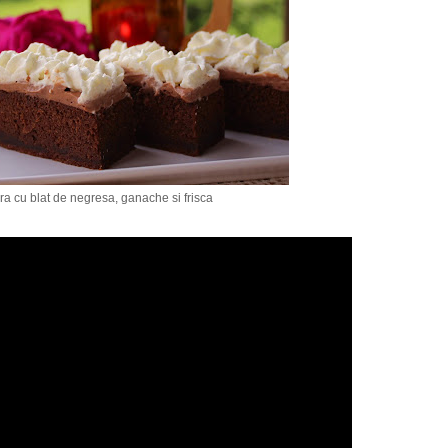
ura cu blat de negresa, ganache si frisca