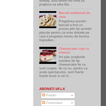
sondaj, unul dintre noi vrea ca
prajitura sa aiba bla...
Biscuiti traditionali de
casa
Pregatirea acestor
biscuiti a fost un
proces plin de amintiri
placute pentru ca erau dulcele pe
care il pregatea mereu de bunica.
Ingredien...
Cheesecake copt cu
zmeura
Imi plac prajiturile
acestea de tip
cheesecake fie ca
sunt coapte, fie ca nu, pentru ca
arata spectaculos, sunt foarte
foarte bune si cel m...
ABONATI-VA LA
Postări
Comentarii