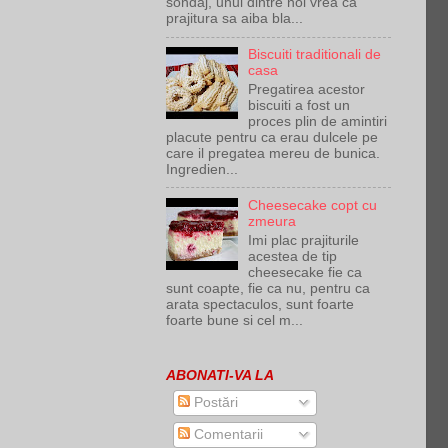
sondaj, unul dintre noi vrea ca
prajitura sa aiba bla...
Biscuiti traditionali de
casa
Pregatirea acestor
biscuiti a fost un
proces plin de amintiri
placute pentru ca erau dulcele pe
care il pregatea mereu de bunica.
Ingredien...
Cheesecake copt cu
zmeura
Imi plac prajiturile
acestea de tip
cheesecake fie ca
sunt coapte, fie ca nu, pentru ca
arata spectaculos, sunt foarte
foarte bune si cel m...
ABONATI-VA LA
Postări
Comentarii