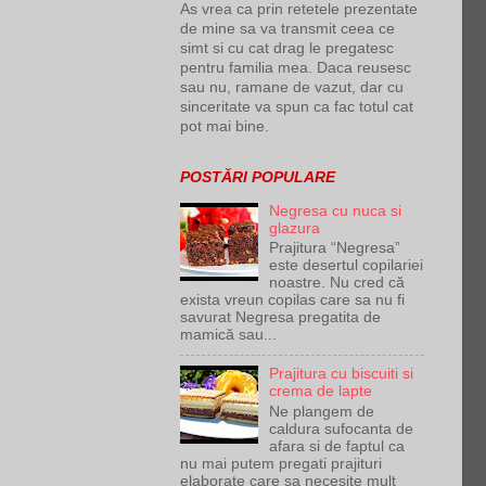
As vrea ca prin retetele prezentate
de mine sa va transmit ceea ce
simt si cu cat drag le pregatesc
pentru familia mea. Daca reusesc
sau nu, ramane de vazut, dar cu
sinceritate va spun ca fac totul cat
pot mai bine.
POSTĂRI POPULARE
Negresa cu nuca si
glazura
Prajitura “Negresa”
este desertul copilariei
noastre. Nu cred că
exista vreun copilas care sa nu fi
savurat Negresa pregatita de
mamică sau...
Prajitura cu biscuiti si
crema de lapte
Ne plangem de
caldura sufocanta de
afara si de faptul ca
nu mai putem pregati prajituri
elaborate care sa necesite mult