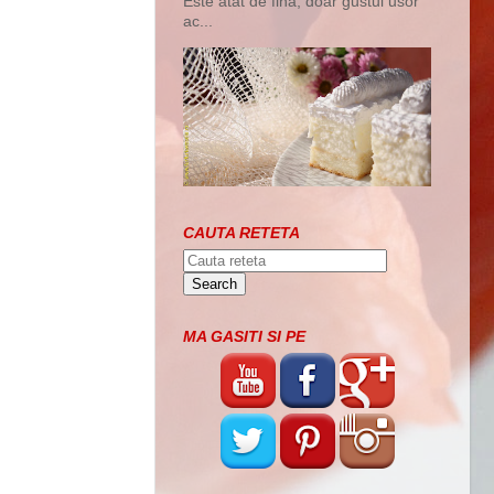
Este atat de fina, doar gustul usor
ac...
CAUTA RETETA
MA GASITI SI PE