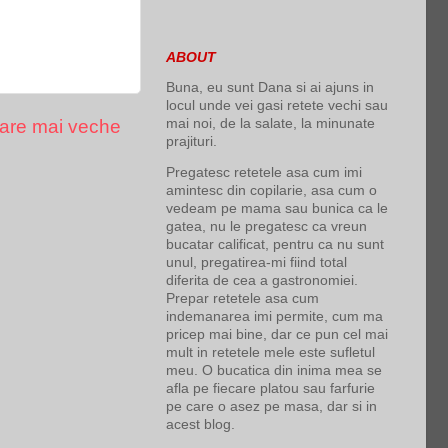
ABOUT
Buna, eu sunt Dana si ai ajuns in
locul unde vei gasi retete vechi sau
mai noi, de la salate, la minunate
are mai veche
prajituri.
Pregatesc retetele asa cum imi
amintesc din copilarie, asa cum o
vedeam pe mama sau bunica ca le
gatea, nu le pregatesc ca vreun
bucatar calificat, pentru ca nu sunt
unul, pregatirea-mi fiind total
diferita de cea a gastronomiei.
Prepar retetele asa cum
indemanarea imi permite, cum ma
pricep mai bine, dar ce pun cel mai
mult in retetele mele este sufletul
meu. O bucatica din inima mea se
afla pe fiecare platou sau farfurie
pe care o asez pe masa, dar si in
acest blog.