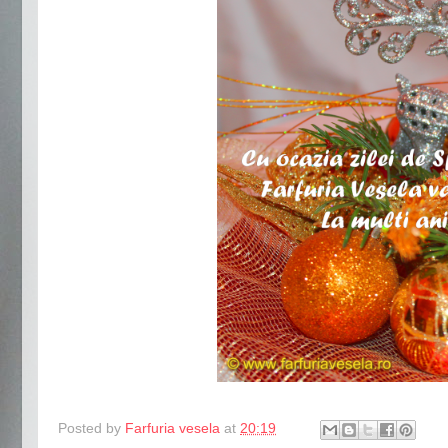
Posted by
Farfuria vesela
at
20:19