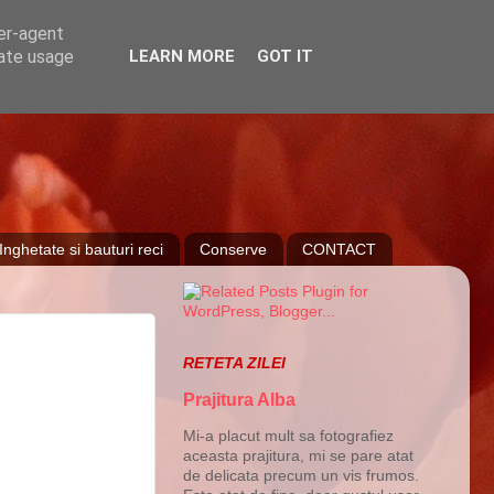
ser-agent
rate usage
LEARN MORE
GOT IT
Inghetate si bauturi reci
Conserve
CONTACT
RETETA ZILEI
Prajitura Alba
Mi-a placut mult sa fotografiez
aceasta prajitura, mi se pare atat
de delicata precum un vis frumos.