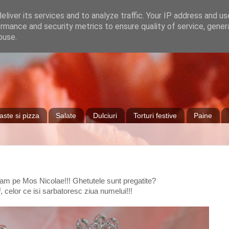
liver its services and to analyze traffic. Your IP address and u
rmance and security metrics to ensure quality of service, gene
buse.
aste si pizza
Salate
Dulciuri
Torturi festive
Paine
tam pe Mos Nicolae!!! Ghetutele sunt pregatite?
i
, celor ce isi sarbatoresc ziua numelui!!!