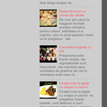
timp langa aragaz as...
Rulouri/Conuri cu
crema de vanilie
De cum am vazut la
magazin formele
acestea metalice
pentru rulouri, nelinistea m-a
cuprins, caci nu prea gaseam motiv
sa le pregatesc...dar ...
Cornulete fragede cu
unt
Prepararea este
foarte simpla, dar
ingredientele sunt
importante, sau mai bine spus
cantitatea de grasime din unt si
smantana este ceea ce ...
Ficatei trasi la tigaie
cu ceapa si usturoi
Ficateii trasi la tigaie
cu ceapa si usturoi se
pregatesc foarte
repede, sunt deliciosi si sunt
bineveniti mai ales atunci cand nu