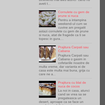
aveti t...
Cornulete cu gem de
prune si nuca
Pentru a intampina
weekend-ul cum se
cuvine am pregatit
astazi cornulete cu gem de prune
si nuca, atat de fragede ca ti se
topesc in gura....
Prajitura Carpati sau
Cabana
Prajitura Carpati sau
Cabana o gasim in
cofetariile noastre de
multa vreme, dar varianta ei de
casa este multa mai buna, grija cu
care ne a...
Prajitura cu blat de
nuca de cocos
La noi in casa, atunci
cand se vrea sa se
pregateasca un
desert, aproape ca se face un