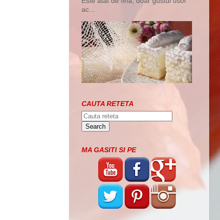
Este atat de fina, doar gustul usor
ac...
CAUTA RETETA
MA GASITI SI PE