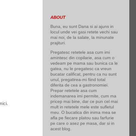
ABOUT
Buna, eu sunt Dana si ai ajuns in
locul unde vei gasi retete vechi sau
mai noi, de la salate, la minunate
prajituri.
Pregatesc retetele asa cum imi
amintesc din copilarie, asa cum o
vedeam pe mama sau bunica ca le
gatea, nu le pregatesc ca vreun
bucatar calificat, pentru ca nu sunt
unul, pregatirea-mi fiind total
diferita de cea a gastronomiei.
Prepar retetele asa cum
indemanarea imi permite, cum ma
pricep mai bine, dar ce pun cel mai
mici.
mult in retetele mele este sufletul
meu. O bucatica din inima mea se
afla pe fiecare platou sau farfurie
pe care o asez pe masa, dar si in
acest blog.