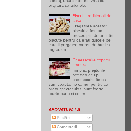
sondaj, unul dintre noi vrea ca
prajitura sa aiba bla...
Biscuiti traditionali de
casa
Pregatirea acestor
biscuiti a fost un
proces plin de amintiri
placute pentru ca erau dulcele pe
care il pregatea mereu de bunica.
Ingredien...
Cheesecake copt cu
zmeura
Imi plac prajiturile
acestea de tip
cheesecake fie ca
sunt coapte, fie ca nu, pentru ca
arata spectaculos, sunt foarte
foarte bune si cel m...
ABONATI-VA LA
Postări
Comentarii