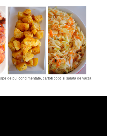
lpe de pui condimentate, cartofi copti si salata de varza