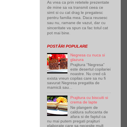
As vrea ca prin retetele prezentate
de mine sa va transmit ceea ce
simt si cu cat drag le pregatesc
pentru familia mea. Daca reusesc
sau nu, ramane de vazut, dar cu
sinceritate va spun ca fac totul cat
pot mai bine.
POSTĂRI POPULARE
Negresa cu nuca si
glazura
Prajitura “Negresa”
este desertul copilariei
noastre. Nu cred că
exista vreun copilas care sa nu fi
savurat Negresa pregatita de
mamică sau...
Prajitura cu biscuiti si
crema de lapte
Ne plangem de
caldura sufocanta de
afara si de faptul ca
nu mai putem pregati prajituri
elaborate care sa necesite mult