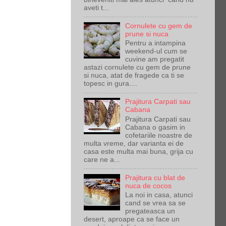
aveti t...
Cornulete cu gem de
prune si nuca
Pentru a intampina
weekend-ul cum se
cuvine am pregatit
astazi cornulete cu gem de prune
si nuca, atat de fragede ca ti se
topesc in gura....
Prajitura Carpati sau
Cabana
Prajitura Carpati sau
Cabana o gasim in
cofetariile noastre de
multa vreme, dar varianta ei de
casa este multa mai buna, grija cu
care ne a...
Prajitura cu blat de
nuca de cocos
La noi in casa, atunci
cand se vrea sa se
pregateasca un
desert, aproape ca se face un