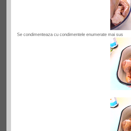
Se condimenteaza cu condimentele enumerate mai sus