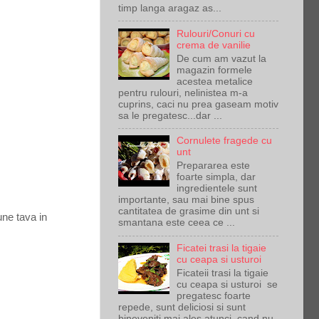
timp langa aragaz as...
Rulouri/Conuri cu
crema de vanilie
De cum am vazut la
magazin formele
acestea metalice
pentru rulouri, nelinistea m-a
cuprins, caci nu prea gaseam motiv
sa le pregatesc...dar ...
Cornulete fragede cu
unt
Prepararea este
foarte simpla, dar
ingredientele sunt
importante, sau mai bine spus
cantitatea de grasime din unt si
une tava in
smantana este ceea ce ...
Ficatei trasi la tigaie
cu ceapa si usturoi
Ficateii trasi la tigaie
cu ceapa si usturoi se
pregatesc foarte
repede, sunt deliciosi si sunt
bineveniti mai ales atunci cand nu