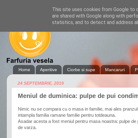
This site uses cookies from Google to de
are shared with Google along with perfo
statistics, and to detect and address a
Home
Aperitive
Ciorbe si supe
Mancaruri
P
24 SEPTEMBRIE, 2019
Meniul de duminica: pulpe de pui condime
Nimic nu se compara cu o masa in familie, mai ales pranzul 
intampla familia ramane familie pentru totdeauna.
Asadar acesta a fost meniul pentru masa noastra: pulpe de pui
de varza.