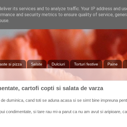
liver its services and to analyze traffic. Your IP address and u
rmance and security metrics to ensure quality of service, gene
buse.
aste si pizza
Salate
Dulciuri
Torturi festive
Paine
ntate, cartofi copti si salata de varza
de duminica, cand toti se aduna acasa si se simt bine impreuna pent
 condimentate, si tare rau mi-a parut ca nu am avut si aripioare, cart