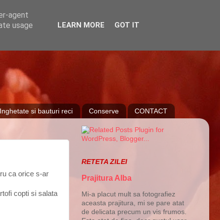
ser-agent
rate usage
LEARN MORE
GOT IT
Inghetate si bauturi reci
Conserve
CONTACT
RETETA ZILEI
ru ca orice s-ar
Prajitura Alba
ofi copti si salata
Mi-a placut mult sa fotografiez
aceasta prajitura, mi se pare atat
de delicata precum un vis frumos.