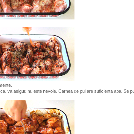
imente.
 ca, va asigur, nu este nevoie. Carnea de pui are suficienta apa. Se p