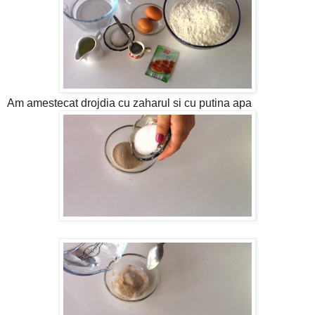
Am amestecat drojdia cu zaharul si cu putina apa