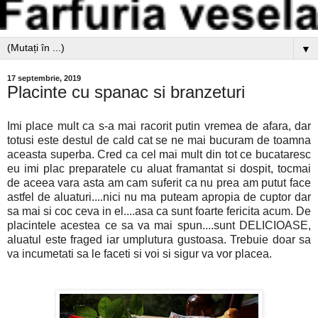
▼
17 septembrie, 2019
Placinte cu spanac si branzeturi
Imi place mult ca s-a mai racorit putin vremea de afara, dar
totusi este destul de cald cat se ne mai bucuram de toamna
aceasta superba. Cred ca cel mai mult din tot ce bucataresc
eu imi plac preparatele cu aluat framantat si dospit, tocmai
de aceea vara asta am cam suferit ca nu prea am putut face
astfel de aluaturi....nici nu ma puteam apropia de cuptor dar
sa mai si coc ceva in el....asa ca sunt foarte fericita acum. De
placintele acestea ce sa va mai spun....sunt DELICIOASE,
aluatul este fraged iar umplutura gustoasa. Trebuie doar sa
va incumetati sa le faceti si voi si sigur va vor placea.