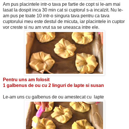
Am pus placintele intr-o tava pe fartie de copt si le-am mai
lasat la dospit inca 30 min cat si cuptorul s-a incalzit. Nu le-
am pus pe toate 10 intr-o singura tava pentru ca tava
cuptorului meu este destul de micuta, iar placintele in cuptor
vor creste si nu am vrut sa se uneasca intre ele.
Pentru uns am folosit
1 galbenus de ou cu 2 linguri de lapte si susan
Le-am uns cu galbenus de ou amestecat cu lapte