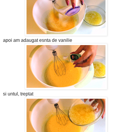
apoi am adaugat esnta de vanilie
si untul, treptat