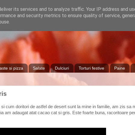
liver its services and to analyze traffic. Your IP address and u
rmance and security metrics to ensure quality of service, gene
buse.
aste si pizza
Salate
Dulciuri
Torturi festive
Paine
ris
 si cum doritori de astfel de desert sunt la mine in familie, am zis sa
careia am adaugat atat cacao cat si gris. Este foarte buna, racoritoare 