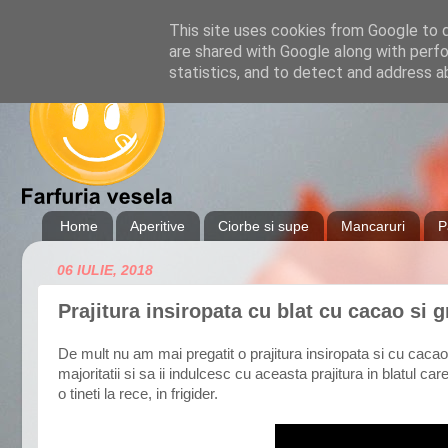
This site uses cookies from Google to de
are shared with Google along with perfo
statistics, and to detect and address a
Home
Aperitive
Ciorbe si supe
Mancaruri
P
06 IULIE, 2018
Prajitura insiropata cu blat cu cacao si g
De mult nu am mai pregatit o prajitura insiropata si cu cacao
majoritatii si sa ii indulcesc cu aceasta prajitura in blatul 
o tineti la rece, in frigider.