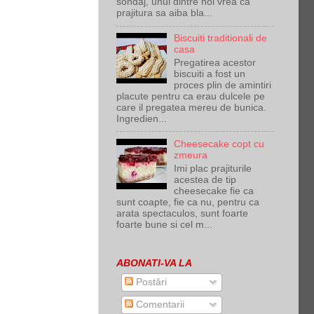
sondaj, unul dintre noi vrea ca
prajitura sa aiba bla...
Biscuiti traditionali de
casa
Pregatirea acestor
biscuiti a fost un
proces plin de amintiri
placute pentru ca erau dulcele pe
care il pregatea mereu de bunica.
Ingredien...
Cheesecake copt cu
zmeura
Imi plac prajiturile
acestea de tip
cheesecake fie ca
sunt coapte, fie ca nu, pentru ca
arata spectaculos, sunt foarte
foarte bune si cel m...
ABONATI-VA LA
Postări
Comentarii