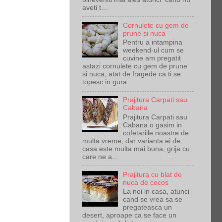
aveti t...
Cornulete cu gem de
prune si nuca
Pentru a intampina
weekend-ul cum se
cuvine am pregatit
astazi cornulete cu gem de prune
si nuca, atat de fragede ca ti se
topesc in gura....
Prajitura Carpati sau
Cabana
Prajitura Carpati sau
Cabana o gasim in
cofetariile noastre de
multa vreme, dar varianta ei de
casa este multa mai buna, grija cu
care ne a...
Prajitura cu blat de
nuca de cocos
La noi in casa, atunci
cand se vrea sa se
pregateasca un
desert, aproape ca se face un