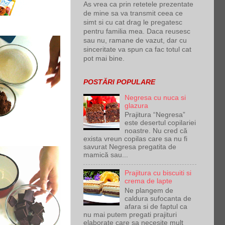
As vrea ca prin retetele prezentate
de mine sa va transmit ceea ce
simt si cu cat drag le pregatesc
pentru familia mea. Daca reusesc
sau nu, ramane de vazut, dar cu
sinceritate va spun ca fac totul cat
pot mai bine.
POSTĂRI POPULARE
Negresa cu nuca si
glazura
Prajitura “Negresa”
este desertul copilariei
noastre. Nu cred că
exista vreun copilas care sa nu fi
savurat Negresa pregatita de
mamică sau...
Prajitura cu biscuiti si
crema de lapte
Ne plangem de
caldura sufocanta de
afara si de faptul ca
nu mai putem pregati prajituri
elaborate care sa necesite mult