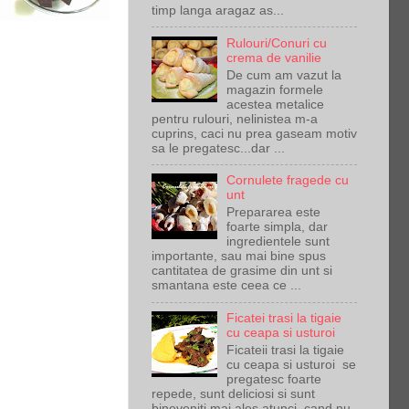
timp langa aragaz as...
Rulouri/Conuri cu
crema de vanilie
De cum am vazut la
magazin formele
acestea metalice
pentru rulouri, nelinistea m-a
cuprins, caci nu prea gaseam motiv
sa le pregatesc...dar ...
Cornulete fragede cu
unt
Prepararea este
foarte simpla, dar
ingredientele sunt
importante, sau mai bine spus
cantitatea de grasime din unt si
smantana este ceea ce ...
Ficatei trasi la tigaie
cu ceapa si usturoi
Ficateii trasi la tigaie
cu ceapa si usturoi se
pregatesc foarte
repede, sunt deliciosi si sunt
bineveniti mai ales atunci cand nu