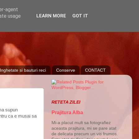
ser-agent
rate usage
LEARN MORE
GOT IT
Inghetate si bauturi reci
Conserve
CONTACT
RETETA ZILEI
 ma supun
Prajitura Alba
pentru ca e musai sa
Mi-a placut mult sa fotografiez
aceasta prajitura, mi se pare atat
de delicata precum un vis frumos.