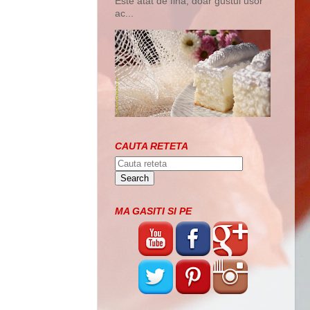
Este atat de fina, doar gustul usor
ac...
CAUTA RETETA
MA GASITI SI PE