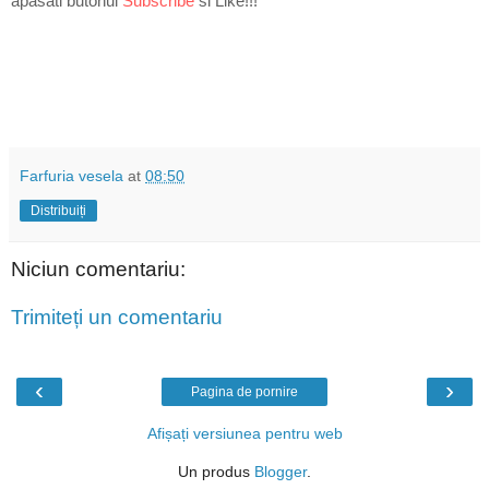
apasati butonul
Subscribe
si Like
!!!
Farfuria vesela
at
08:50
Distribuiți
Niciun comentariu:
Trimiteți un comentariu
‹
›
Pagina de pornire
Afișați versiunea pentru web
Un produs
Blogger
.