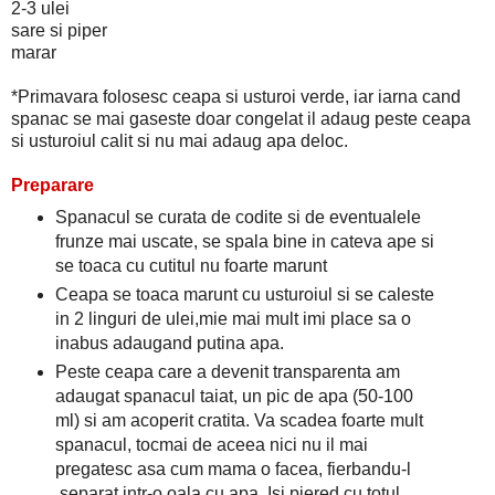
2-3 ulei
sare si piper
marar
*Primavara folosesc ceapa si usturoi verde, iar iarna cand
spanac se mai gaseste doar congelat il adaug peste ceapa
si usturoiul calit si nu mai adaug apa deloc.
Preparare
Spanacul se curata de codite si de eventualele
frunze mai uscate, se spala bine in cateva ape si
se toaca cu cutitul nu foarte marunt
Ceapa se toaca marunt cu usturoiul si se caleste
in 2 linguri de ulei,mie mai mult imi place sa o
inabus adaugand putina apa.
Peste ceapa care a devenit transparenta am
adaugat spanacul taiat, un pic de apa (50-100
ml) si am acoperit cratita. Va scadea foarte mult
spanacul, tocmai de aceea nici nu il mai
pregatesc asa cum mama o facea, fierbandu-l
separat intr-o oala cu apa. Isi piered cu totul