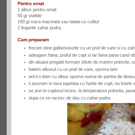
Pentru ornat
1 albus pentru ornat
50 gr stafide
100 gr nuca macinata sau taiata cu cutitul
2 lingurite zahar pudra
Cum preparam
frecam bine galbenusurile cu un praf de sare si cu zah
adaugam faina, praful de copt si iar faina pana cand ob
din aluatul pregatit formam bilute de marimi potrivite, si
batem albusul cu un praf de sare, spuma tare
aricii ii dam cu albus spuma numai de partea de deasu
ii asezam in tava tapetata cu hartie de copt, nu foarte 
se pun in cuptorul incins, la temperatura potrivita, p
dupa ce se racesc de dau cu zahar pudra