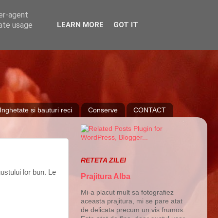
ser-agent
rate usage
LEARN MORE
GOT IT
Inghetate si bauturi reci
Conserve
CONTACT
RETETA ZILEI
ustului lor bun. Le
Prajitura Alba
Mi-a placut mult sa fotografiez
aceasta prajitura, mi se pare atat
de delicata precum un vis frumos.