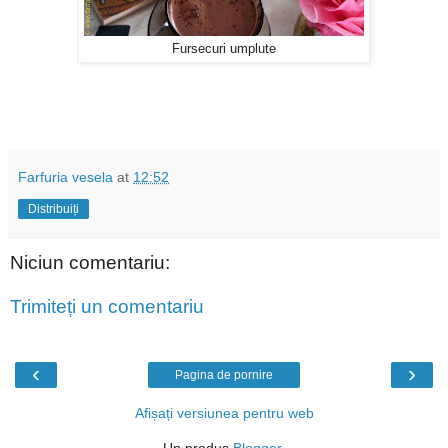
Fursecuri umplute
Farfuria vesela
at
12:52
Distribuiți
Niciun comentariu:
Trimiteți un comentariu
‹
›
Pagina de pornire
Afișați versiunea pentru web