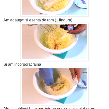
Am adaugat si esenta de rom (1 lingura)
Si am incorporat faina
Aluatul obtinut l-am pus intr-un pos cu dui stelat si am