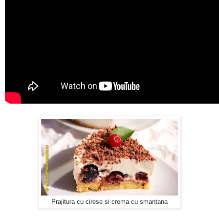
Prajitura cu cirese si crema cu smantana