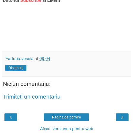
butonul
Subscribe
si Like
!!!
Farfuria vesela
at
09:04
Distribuiți
Niciun comentariu:
Trimiteți un comentariu
‹
›
Pagina de pornire
Afișați versiunea pentru web