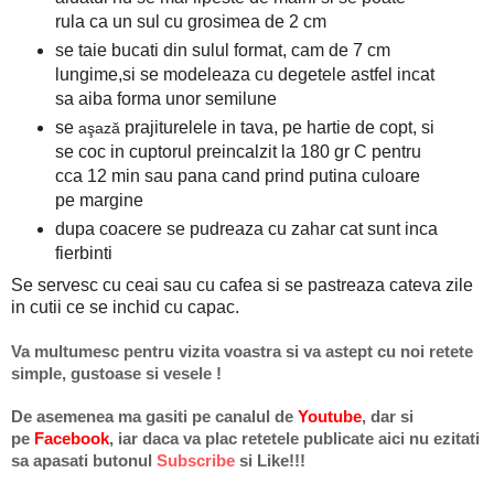
rula ca un sul cu grosimea de 2 cm
se taie bucati din sulul format, cam de 7 cm
lungime,si se modeleaza cu degetele astfel incat
sa aiba forma unor semilune
se
prajiturelele in tava, pe hartie de copt, si
aşază
se coc in cuptorul preincalzit la 180 gr C pentru
cca 12 min sau pana cand prind putina culoare
pe margine
dupa coacere se pudreaza cu zahar cat sunt inca
fierbinti
Se servesc cu ceai sau cu cafea si se pastreaza cateva zile
in cutii ce se inchid cu capac.
Va multumesc pentru vizita voastra si va astept cu noi retete
simple, gustoase si vesele !
De asemenea ma gasiti pe
canalul de
Youtube
, dar si
pe
Facebook
, iar daca va plac retetele publicate aici nu ezitati
sa apasati butonul
Subscribe
si Like
!!!