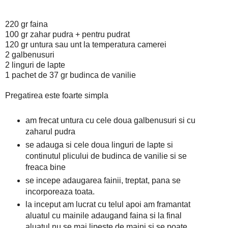
220 gr faina
100 gr zahar pudra + pentru pudrat
120 gr untura sau unt la temperatura camerei
2 galbenusuri
2 linguri de lapte
1 pachet de 37 gr budinca de vanilie
Pregatirea este foarte simpla
am frecat untura cu cele doua galbenusuri si cu
zaharul pudra
se adauga si cele doua linguri de lapte si
continutul plicului de budinca de vanilie si se
freaca bine
se incepe adaugarea fainii, treptat, pana se
incorporeaza toata.
la inceput am lucrat cu telul apoi am framantat
aluatul cu mainile adaugand faina si la final
aluatul nu se mai lipeste de maini si se poate