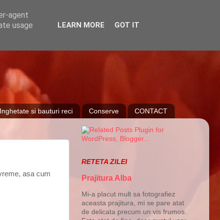
ser-agent
rate usage
LEARN MORE
GOT IT
Inghetate si bauturi reci
Conserve
CONTACT
RETETA ZILEI
a vreme, asa cum
Prajitura Alba
Mi-a placut mult sa fotografiez
aceasta prajitura, mi se pare atat
de delicata precum un vis frumos.