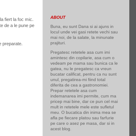
ABOUT
 fiert la foc mic.
te de a le pune pe
Buna, eu sunt Dana si ai ajuns in
locul unde vei gasi retete vechi sau
mai noi, de la salate, la minunate
prajituri.
te preparate.
Pregatesc retetele asa cum imi
amintesc din copilarie, asa cum o
vedeam pe mama sau bunica ca le
gatea, nu le pregatesc ca vreun
bucatar calificat, pentru ca nu sunt
unul, pregatirea-mi fiind total
diferita de cea a gastronomiei.
Prepar retetele asa cum
indemanarea imi permite, cum ma
pricep mai bine, dar ce pun cel mai
mult in retetele mele este sufletul
meu. O bucatica din inima mea se
afla pe fiecare platou sau farfurie
pe care o asez pe masa, dar si in
acest blog.