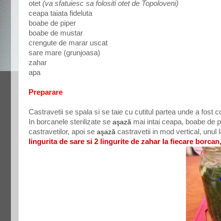
otet
(va sfatuiesc sa folositi otet de Topoloveni)
ceapa taiata fideluta
boabe de piper
boabe de mustar
crengute de marar uscat
sare mare (grunjoasa)
zahar
apa
Preparare
Castravetii se spala si se taie cu cutitul partea unde a fost c
In borcanele sterilizate se
aşază
mai intai ceapa, boabe de p
castravetilor, apoi se
aşază
castravetii in mod vertical, unul
lingurita de sare si 2 lingurite de zahar la fiecare bor