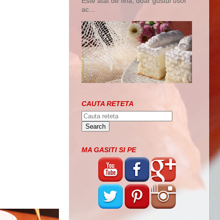
Este atat de fina, doar gustul usor
ac...
CAUTA RETETA
MA GASITI SI PE