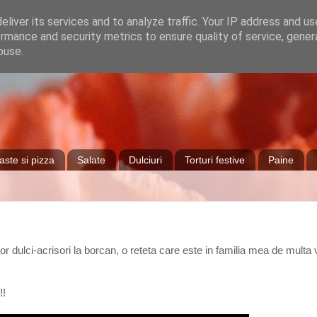
liver its services and to analyze traffic. Your IP address and u
rmance and security metrics to ensure quality of service, gene
buse.
aste si pizza
Salate
Dulciuri
Torturi festive
Paine
or dulci-acrisori la borcan, o reteta care este in familia mea de mult
!!