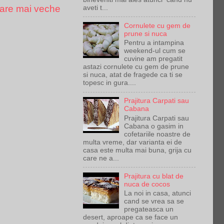
are mai veche
aveti t...
Cornulete cu gem de
prune si nuca
Pentru a intampina
weekend-ul cum se
cuvine am pregatit
astazi cornulete cu gem de prune
si nuca, atat de fragede ca ti se
topesc in gura....
Prajitura Carpati sau
Cabana
Prajitura Carpati sau
Cabana o gasim in
cofetariile noastre de
multa vreme, dar varianta ei de
casa este multa mai buna, grija cu
care ne a...
Prajitura cu blat de
nuca de cocos
La noi in casa, atunci
cand se vrea sa se
pregateasca un
desert, aproape ca se face un