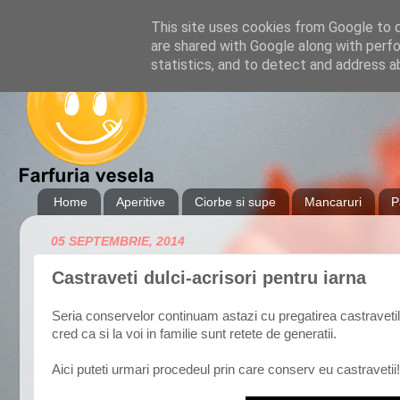
This site uses cookies from Google to de
are shared with Google along with perfo
statistics, and to detect and address a
Home
Aperitive
Ciorbe si supe
Mancaruri
P
05 SEPTEMBRIE, 2014
Castraveti dulci-acrisori pentru iarna
Seria conservelor continuam astazi cu pregatirea castravetil
cred ca si la voi in familie sunt retete de generatii.
Aici puteti urmari procedeul prin care conserv eu castravetii!