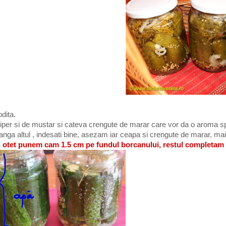
odita.
iper si de mustar si cateva crengute de marar care vor da o aroma s
 langa altul , indesati bine, asezam iar ceapa si crengute de marar, m
can, otet punem cam 1.5 cm pe fundul borcanului, restul completam