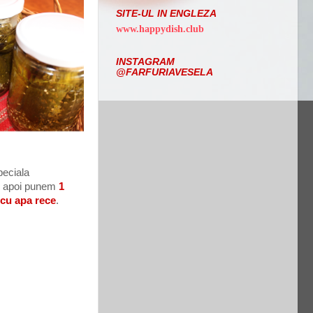
SITE-UL IN ENGLEZA
www.happydish.club
INSTAGRAM
@FARFURIAVESELA
peciala
ai apoi punem
1
 cu apa rece
.