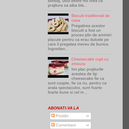
sondaj, unul dintre noi vrea ca
prajitura sa aiba bla...
Biscuiti traditionali de
casa
Pregatirea acestor
biscuiti a fost un
proces plin de amintiri
placute pentru ca erau dulcele pe
care il pregatea mereu de bunica.
Ingredien...
Cheesecake copt cu
zmeura
Imi plac prajiturile
acestea de tip
cheesecake fie ca
sunt coapte, fie ca nu, pentru ca
arata spectaculos, sunt foarte
foarte bune si cel m...
ABONATI-VA LA
Postări
Comentarii