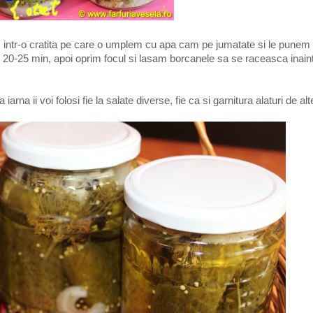
intr-o cratita pe care o umplem cu apa cam pe jumatate si le punem la
c 20-25 min, apoi oprim focul si lasam borcanele sa se raceasca inain
arna ii voi folosi fie la salate diverse, fie ca si garnitura alaturi de al