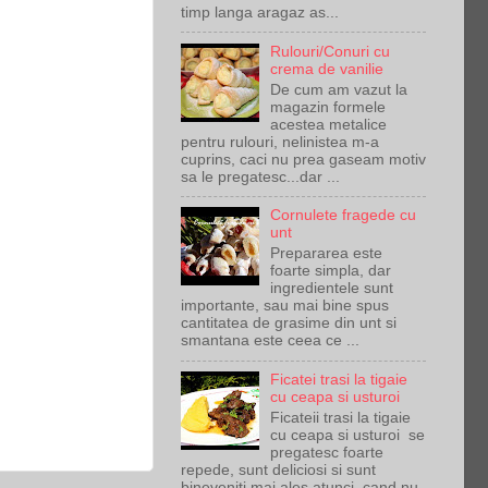
timp langa aragaz as...
Rulouri/Conuri cu
crema de vanilie
De cum am vazut la
magazin formele
acestea metalice
pentru rulouri, nelinistea m-a
cuprins, caci nu prea gaseam motiv
sa le pregatesc...dar ...
Cornulete fragede cu
unt
Prepararea este
foarte simpla, dar
ingredientele sunt
importante, sau mai bine spus
cantitatea de grasime din unt si
smantana este ceea ce ...
Ficatei trasi la tigaie
cu ceapa si usturoi
Ficateii trasi la tigaie
cu ceapa si usturoi se
pregatesc foarte
repede, sunt deliciosi si sunt
bineveniti mai ales atunci cand nu