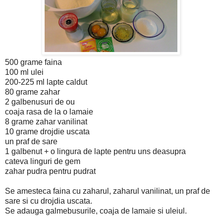
500 grame faina
100 ml ulei
200-225 ml lapte caldut
80 grame zahar
2 galbenusuri de ou
coaja rasa de la o lamaie
8 grame zahar vanilinat
10 grame drojdie uscata
un praf de sare
1 galbenut + o lingura de lapte pentru uns deasupra
cateva linguri de gem
zahar pudra pentru pudrat
Se amesteca faina cu zaharul, zaharul vanilinat, un praf de
sare si cu drojdia uscata.
Se adauga galmebusurile, coaja de lamaie si uleiul.