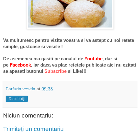
Va multumesc pentru vizita voastra si va astept cu noi retete
simple, gustoase si vesele !
De asemenea ma gasiti pe
canalul de
Youtube
, dar si
pe
Facebook
, iar daca va plac retetele publicate aici nu ezitati
sa apasati butonul
Subscribe
si Like
!!!
Farfuria vesela
at
09:33
Distribuiți
Niciun comentariu:
Trimiteți un comentariu